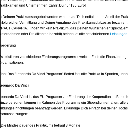
Praktikanten und Unternehmen, zahlst Du nur 135 Euro!
In Deinem Praktikumsangebot werden wir den auf Dich entfallenden Anteil der Prakt
erfolgreicher Vermittlung und Deiner Annahme des Praktikumsplatzes zu bezahlen. 
PRACTICANARIA. Finden wir kein Praktikum, das Deinen Wünschen entspricht, ents
Unternehmen oder Praktikanten bezahlt) beinhaltet alle beschriebenen
Leistungen
Förderung
Es existieren verschiedene Förderungsprogramme, welche Euch die Finanzierung Eu
Organisationen:
Tipp: Das "Leonardo Da Vinci Programm" fördert fast alle Praktika in Spanien, un
Leonardo Da Vinci
Leonardo Da Vinci ist das EU-Programm zur Förderung der Kooperation im Bereich 
Einzelpersonen können im Rahmen des Programms ein Stipendium erhalten, aller
Bildungseinrichtungen beantragt werden. Erkundige Dich einfach bei deiner Hochsc
Vorraussetzungen:
• Die Mindestdauer des Praktikums beträgt 3 Monate