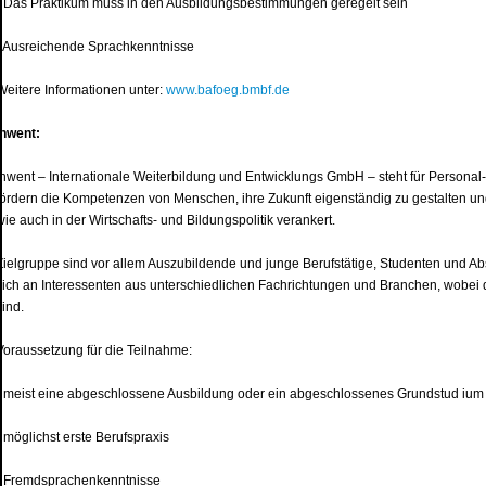
• Das Praktikum muss in den Ausbildungsbestimmungen geregelt sein
• Ausreichende Sprachkenntnisse
Weitere Informationen unter:
www.bafoeg.bmbf.de
Inwent:
Inwent – Internationale Weiterbildung und Entwicklungs GmbH – steht für Persona
fördern die Kompetenzen von Menschen, ihre Zukunft eigenständig zu gestalten und
wie auch in der Wirtschafts- und Bildungspolitik verankert.
Zielgruppe sind vor allem Auszubildende und junge Berufstätige, Studenten und A
sich an Interessenten aus unterschiedlichen Fachrichtungen und Branchen, wobei
sind.
Voraussetzung für die Teilnahme:
• meist eine abgeschlossene Ausbildung oder ein abgeschlossenes Grundstud ium
• möglichst erste Berufspraxis
• Fremdsprachenkenntnisse