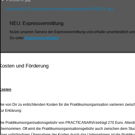
P1010076 .jpg
http://new2017.practicanaria.com/images/headers/P1010076 .jpg
NEU: Expressvermittlung
Nutze unseren Service der Expressvermittlung und erhalte unverbindlich und
Du unter
Expressvermittlung
.
Kosten und Förderung
Kosten
Die von Dir zu entrichtenden Kosten für die Praktikumsorganisation variieren zwi
Zur Erklärung:
Die Praktikumsorganisationsgebühr von PRACTICANARIA beträgt 270 Euro. Allerdi
übernommen. Oft wird die Praktikumsorganisationsgebühr auch zwischen dem Studen
einer vollständigen Übernahme der Kosten durch das Unternehmen ist die Praktikum