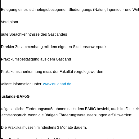
• Belegung eines technologiebezogenen Studiengangs (Natur-, Ingenieur- und Wir
• Vordiplom
• gute Sprachkenntnisse des Gastlandes
• Direkter Zusammenhang mit dem eigenen Studienschwerpunkt
• Praktikumsbestätigung aus dem Gastland
• Praktikumsanerkennung muss der Fakultät vorgelegt werden
Weitere Information unter:
www.eu.daad.de
Auslands-BAFöG
Auf gesetzliche Förderungsmaßnahmen nach dem BAföG besteht, auch im Falle ein
Rechtsanspruch, wenn die übrigen Förderungsvoraussetzungen erfüllt werden:
• Die Praktika müssen mindestens 3 Monate dauern.