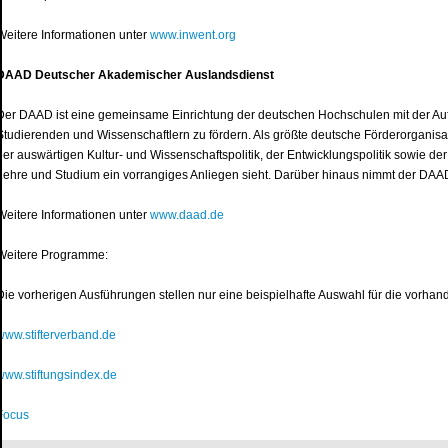
Weitere Informationen unter
www.inwent.org
DAAD Deutscher Akademischer Auslandsdienst
Der DAAD ist eine gemeinsame Einrichtung der deutschen Hochschulen mit der Au
Studierenden und Wissenschaftlern zu fördern. Als größte deutsche Förderorganisa
der auswärtigen Kultur- und Wissenschaftspolitik, der Entwicklungspolitik sowie der 
Lehre und Studium ein vorrangiges Anliegen sieht. Darüber hinaus nimmt der DAA
Weitere Informationen unter
www.daad.de
Weitere Programme:
Die vorherigen Ausführungen stellen nur eine beispielhafte Auswahl für die vorhan
www.stifterverband.de
www.stiftungsindex.de
Focus