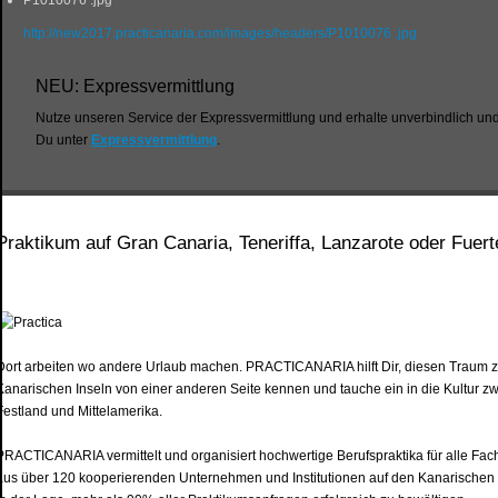
P1010076 .jpg
http://new2017.practicanaria.com/images/headers/P1010076 .jpg
NEU: Expressvermittlung
Nutze unseren Service der Expressvermittlung und erhalte unverbindlich und
Du unter
Expressvermittlung
.
Praktikum auf Gran Canaria, Teneriffa, Lanzarote oder Fuer
Dort arbeiten wo andere Urlaub machen. PRACTICANARIA hilft Dir, diesen Traum zu
Kanarischen Inseln von einer anderen Seite kennen und tauche ein in die Kultur 
Festland und Mittelamerika.
PRACTICANARIA vermittelt und organisiert hochwertige Berufspraktika für alle Fac
aus über 120 kooperierenden Unternehmen und Institutionen auf den Kanarische